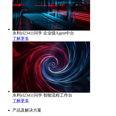
永利yl23411问学 企业级Agent中台
了解更多
永利yl23411问学 智能流程工作台
了解更多
产品及解决方案