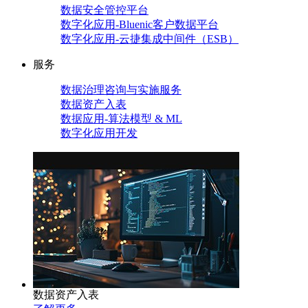
数据安全管控平台
数字化应用-Bluenic客户数据平台
数字化应用-云捷集成中间件（ESB）
服务
数据治理咨询与实施服务
数据资产入表
数据应用-算法模型 & ML
数字化应用开发
数据资产入表