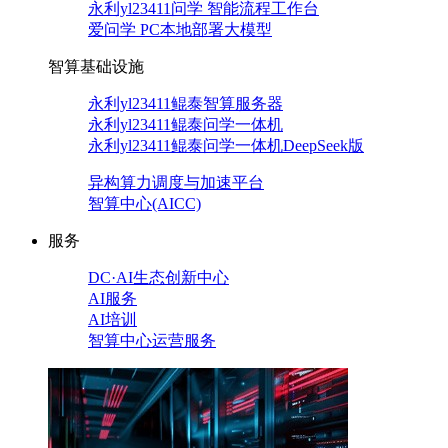
永利yl23411问学 智能流程工作台
爱问学 PC本地部署大模型
智算基础设施
永利yl23411鲲泰智算服务器
永利yl23411鲲泰问学一体机
永利yl23411鲲泰问学一体机DeepSeek版
异构算力调度与加速平台
智算中心(AICC)
服务
DC·AI生态创新中心
AI服务
AI培训
智算中心运营服务